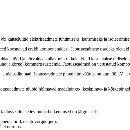
õi kaitselülitid elektriseadmete juhtimiseks, kaitsmiseks ja isoleerimise
t need koosnevad eraldi komponentidest. Jaotusseadmete osadeks olevaid s
dada tööd ja kõrvaldada allavoolu rikkeid. Neid kasutatakse üldiselt ko
kmine ja kõrge) kommertssüsteemid. Jaotusseadmed on varustatud kompo
mad ja ulatuslikumad. Jaotusseadmete pinge nimiväärtus on kuni 38 kV 
aotusseadmete tüübid hõlmavad madalpinge-, keskpinge- ja kõrgepingelü
. Jaotusseadmete levinumad rakendused on järgmised:
eneraatorid, elektrivõrgud jne).
 ülekoormust