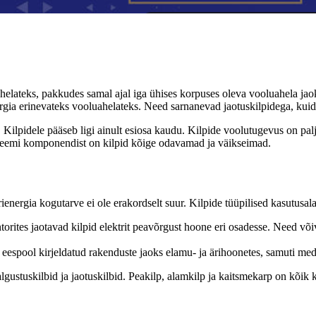
helateks, pakkudes samal ajal iga ühises korpuses oleva vooluahela jaoks
rgia erinevateks vooluahelateks. Need sarnanevad jaotuskilpidega, kuid 
ud. Kilpidele pääseb ligi ainult esiosa kaudu. Kilpide voolutugevus on pa
steemi komponendist on kilpid kõige odavamad ja väikseimad.
ienergia kogutarve ei ole erakordselt suur. Kilpide tüüpilised kasutusal
torites jaotavad kilpid elektrit peavõrgust hoone eri osadesse. Need v
 eespool kirjeldatud rakenduste jaoks elamu- ja ärihoonetes, samuti med
ustuskilbid ja jaotuskilbid. Peakilp, alamkilp ja kaitsmekarp on kõik k