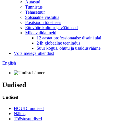
Autasud
Tunnistus
Tehasetuur
Sotsiaalne vastutus
Positsioon tööstuses
Ettevõtte kultuur ja väärtused
Miks valida meid
12 aastat professionaalse disaini alal
24h globaalne teenindus
Suur kogus, ohutu ja usaldusväärne
Võta meiega ühendust
English
Uudised
Uudised
HOUDi uudised
Näitus
Tööstusuudised