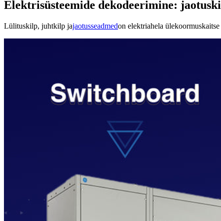
Elektrisüsteemide dekodeerimine: jaotuskil
Lülituskilp, juhtkilp ja
jaotusseadmed
on elektriahela ülekoormuskaitse