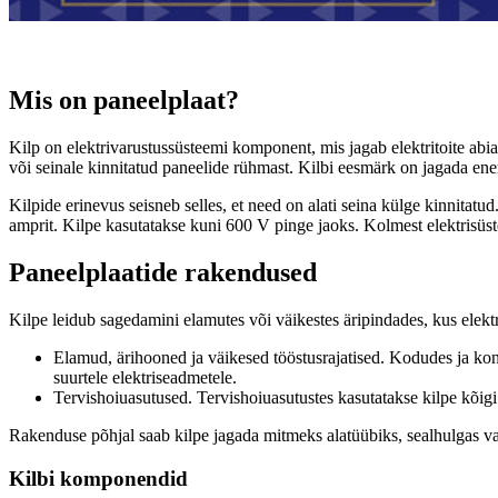
Mis on paneelplaat?
Kilp on elektrivarustussüsteemi komponent, mis jagab elektritoite abia
või seinale kinnitatud paneelide rühmast. Kilbi eesmärk on jagada ene
Kilpide erinevus seisneb selles, et need on alati seina külge kinnitat
amprit. Kilpe kasutatakse kuni 600 V pinge jaoks. Kolmest elektrisü
Paneelplaatide rakendused
Kilpe leidub sagedamini elamutes või väikestes äripindades, kus elektr
Elamud, ärihooned ja väikesed tööstusrajatised. Kodudes ja kon
suurtele elektriseadmetele.
Tervishoiuasutused. Tervishoiuasutustes kasutatakse kilpe kõigi
Rakenduse põhjal saab kilpe jagada mitmeks alatüübiks, sealhulgas valg
Kilbi komponendid