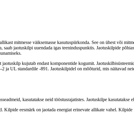
eallikast mitmesse väiksemasse kasutuspiirkonda. See on ühest või mitmes
saab jaotuskilpi uuendada igas teeninduspunktis. Jaotuskilpide põhiaspek
uunamiseks.
see, et jaotuskilp kujutab endast komponentide kogumit. Jaotuskilbisüste
B-2 ja UL standardile -891. Jaotuskilpidel on mõõturid, mis näitavad ne
tusseadmeid, kasutatakse neid tööstusrajatistes. Jaotuskilpe kasutataks
 Kilpide eesmärk on jaotada energiat erinevate allikate vahel. Kilpide t