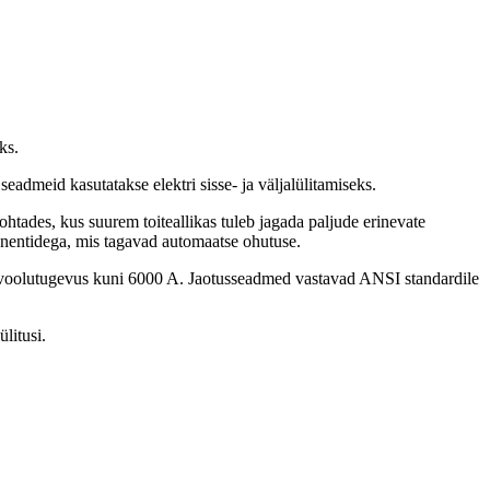
ks.
eadmeid kasutatakse elektri sisse- ja väljalülitamiseks.
htades, kus suurem toiteallikas tuleb jagada paljude erinevate
nentidega, mis tagavad automaatse ohutuse.
ja voolutugevus kuni 6000 A. Jaotusseadmed vastavad ANSI standardile
litusi.