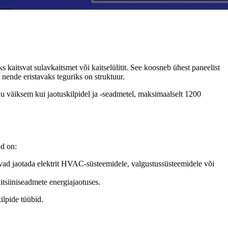
 kaitsvat sulavkaitsmet või kaitselülitit. See koosneb ühest paneelist
nende eristavaks teguriks on struktuur.
lju väiksem kui jaotuskilpidel ja -seadmetel, maksimaalselt 1200
ad on:
õivad jaotada elektrit HVAC-süsteemidele, valgustussüsteemidele või
itsiiniseadmete energiajaotuses.
ilpide tüübid.