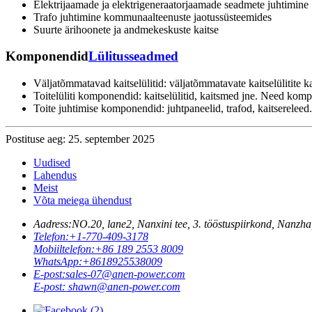
Elektrijaamade ja elektrigeneraatorjaamade seadmete juhtimine
Trafo juhtimine kommunaalteenuste jaotussüsteemides
Suurte ärihoonete ja andmekeskuste kaitse
Komponendid
Lülitusseadmed
Väljatõmmatavad kaitselülitid: väljatõmmatavate kaitselülitite 
Toitelüliti komponendid: kaitselülitid, kaitsmed jne. Need kom
Toite juhtimise komponendid: juhtpaneelid, trafod, kaitserele
Postituse aeg: 25. september 2025
Uudised
Lahendus
Meist
Võta meiega ühendust
Aadress:
NO.20, lane2, Nanxini tee, 3. tööstuspiirkond, Na
Telefon:
+1-770-409-3178
Mobiiltelefon:
+86 189 2553 8009
WhatsApp:
+8618925538009
E-post:
sales-07@anen-power.com
E-post:
shawn@anen-power.com