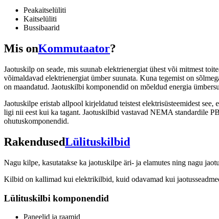
Peakaitselüliti
Kaitselüliti
Bussibaarid
Mis on
Kommutaator
?
Jaotuskilp on seade, mis suunab elektrienergiat ühest või mitmest toit
võimaldavad elektrienergiat ümber suunata. Kuna tegemist on sõlmega, 
on maandatud. Jaotuskilbi komponendid on mõeldud energia ümbers
Jaotuskilpe eristab allpool kirjeldatud teistest elektrisüsteemidest 
ligi nii eest kui ka tagant. Jaotuskilbid vastavad NEMA standardile P
ohutuskomponendid.
Rakendused
Lülituskilbid
Nagu kilpe, kasutatakse ka jaotuskilpe äri- ja elamutes ning nagu jao
Kilbid on kallimad kui elektrikilbid, kuid odavamad kui jaotusseadmed.
Lülituskilbi komponendid
Paneelid ja raamid