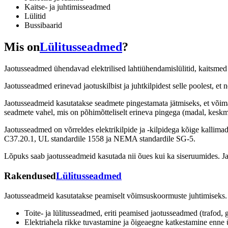
Kaitse- ja juhtimisseadmed
Lülitid
Bussibaarid
Mis on
Lülitusseadmed
?
Jaotusseadmed ühendavad elektrilised lahtiühendamislülitid, kaitsmed v
Jaotusseadmed erinevad jaotuskilbist ja juhtkilpidest selle poolest, e
Jaotusseadmeid kasutatakse seadmete pingestamata jätmiseks, et võimal
seadmete vahel, mis on põhimõtteliselt erineva pingega (madal, kes
Jaotusseadmed on võrreldes elektrikilpide ja -kilpidega kõige kalli
C37.20.1, UL standardile 1558 ja NEMA standardile SG-5.
Lõpuks saab jaotusseadmeid kasutada nii õues kui ka siseruumides. J
Rakendused
Lülitusseadmed
Jaotusseadmeid kasutatakse peamiselt võimsuskoormuste juhtimiseks
Toite- ja lülitusseadmed, eriti peamised jaotusseadmed (trafod, g
Elektriahela rikke tuvastamine ja õigeaegne katkestamine enne