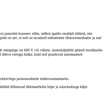
t paneelist koosnev sõlm, millest igaüks sisaldab lüliteid, mis
t on see, et neil on tavaliselt toiteahelate ülekoormuskaitse ja nad
emide nimipinge on 600 V või vähem. Jaotuskilpidele pääseb hoolduseks
id läbiva energia hulka, kuid neil puuduvad automaatsed
e elektrivõrgu jaotusseadmete ümbersuunamiseks.
üübid hõlmavad üldotstarbelisi kilpe ja sulavkaitsega kilpe.