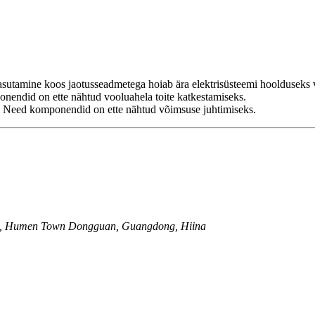
kasutamine koos jaotusseadmetega hoiab ära elektrisüsteemi hoolduseks v
ponendid on ette nähtud vooluahela toite katkestamiseks.
ed. Need komponendid on ette nähtud võimsuse juhtimiseks.
nzha, Humen Town Dongguan, Guangdong, Hiina