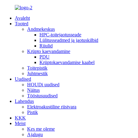
Avaleht
Tooted
Andmekeskus
HPC-toitejaotusseade
Lülitusseadmed ja jaotuskilbid
Riiulid
Krüpto kaevandamine
PDU
Krüptokaevandamise kaabel
Toitepistik
Juhtmestik
Uudised
HOUDi uudised
Näitus
Tööstusuudised
Lahendus
Elektroakustiline riistvara
Pistik
KKK
Meist
Kes me oleme
Ajalugu